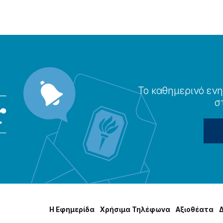
Το καθημερɩνό ενη
σ
Η Εφημερίδα
Χρήσɩμα Τηλέφωνα
Αξɩοθέατα