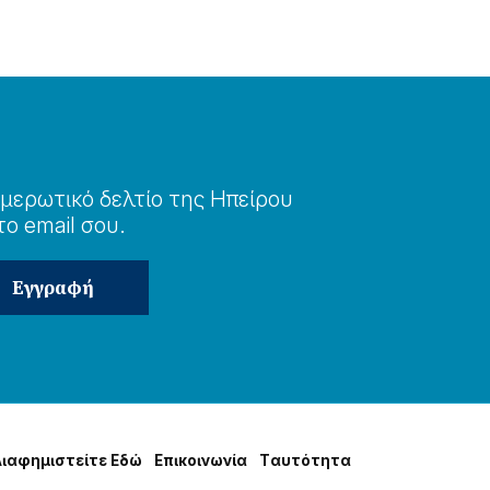
μερωτɩκό δελτίο της Ηπείρου
το email σου.
Δɩαφημɩστείτε Εδώ
Επɩκοɩνωνία
Tαυτότητα