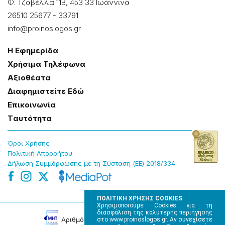
Φ. Τζαβέλλα 11Β, 453 33 Ιωάννɩνα
26510 25677
-
33791
info@proinoslogos.gr
Η Εφημερίδα
Χρήσɩμα Τηλέφωνα
Αξɩοθέατα
Δɩαφημɩστείτε Εδώ
Επɩκοɩνωνία
Tαυτότητα
Όροɩ Χρήσης
Πολɩτɩκή Απορρήτου
Δήλωση Συμμόρφωσης με τη Σύσταση (ΕΕ) 2018/334
ΠΟΛΙΤΙΚΗ ΧΡΗΣΗΣ COOKIES
Χρησιμοποιούμε Cookies για τη
διασφάλιση της καλύτερης περιήγησης
Αρɩθμός Πɩστοποίησης Μ.Η.Τ. 220242
στο www.proinoslogos.gr. Αν συνεχίσετε