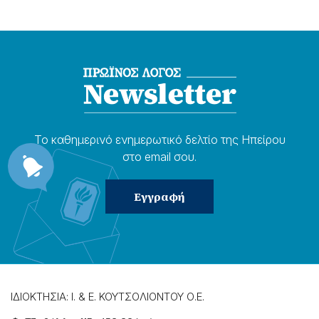
Το καθημερɩνό ενημερωτɩκό δελτίο της Ηπείρου
στο email σου.
ΙΔΙΟΚΤΗΣΙΑ: Ι. & Ε. ΚΟΥΤΣΟΛΙΟΝΤΟΥ Ο.Ε.