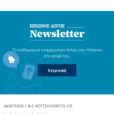
Το καθημερɩνό ενημερωτɩκό δελτίο της Ηπείρου
στο email σου.
ΙΔΙΟΚΤΗΣΙΑ: Ι. & Ε. ΚΟΥΤΣΟΛΙΟΝΤΟΥ Ο.Ε.