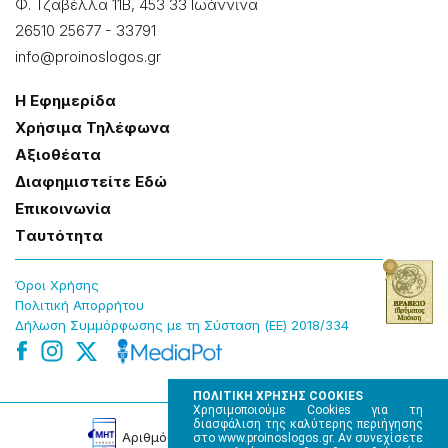
Φ. Τζαβέλλα 11Β, 453 33 Ιωάννɩνα
26510 25677
-
33791
info@proinoslogos.gr
Η Εφημερίδα
Χρήσɩμα Τηλέφωνα
Αξɩοθέατα
Δɩαφημɩστείτε Εδώ
Επɩκοɩνωνία
Tαυτότητα
Όροɩ Χρήσης
Πολɩτɩκή Απορρήτου
Δήλωση Συμμόρφωσης με τη Σύσταση (ΕΕ) 2018/334
ΠΟΛΙΤΙΚΗ ΧΡΗΣΗΣ COOKIES
Χρησιμοποιούμε Cookies για τη
διασφάλιση της καλύτερης περιήγησης
Αρɩθμός Πɩστοποίησης Μ.Η.Τ. 220242
στο www.proinoslogos.gr. Αν συνεχίσετε