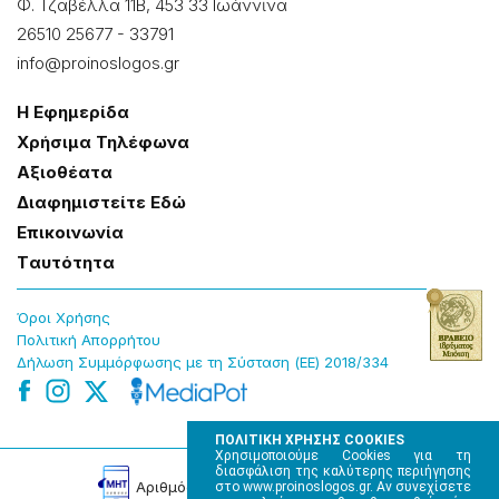
Φ. Τζαβέλλα 11Β, 453 33 Ιωάννɩνα
26510 25677
-
33791
info@proinoslogos.gr
Η Εφημερίδα
Χρήσɩμα Τηλέφωνα
Αξɩοθέατα
Δɩαφημɩστείτε Εδώ
Επɩκοɩνωνία
Tαυτότητα
Όροɩ Χρήσης
Πολɩτɩκή Απορρήτου
Δήλωση Συμμόρφωσης με τη Σύσταση (ΕΕ) 2018/334
ΠΟΛΙΤΙΚΗ ΧΡΗΣΗΣ COOKIES
Χρησιμοποιούμε Cookies για τη
διασφάλιση της καλύτερης περιήγησης
Αρɩθμός Πɩστοποίησης Μ.Η.Τ. 220242
στο www.proinoslogos.gr. Αν συνεχίσετε