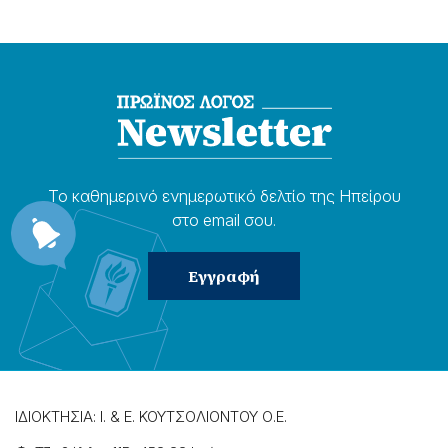
Το καθημερɩνό ενημερωτɩκό δελτίο της Ηπείρου
στο email σου.
ΙΔΙΟΚΤΗΣΙΑ: Ι. & Ε. ΚΟΥΤΣΟΛΙΟΝΤΟΥ Ο.Ε.