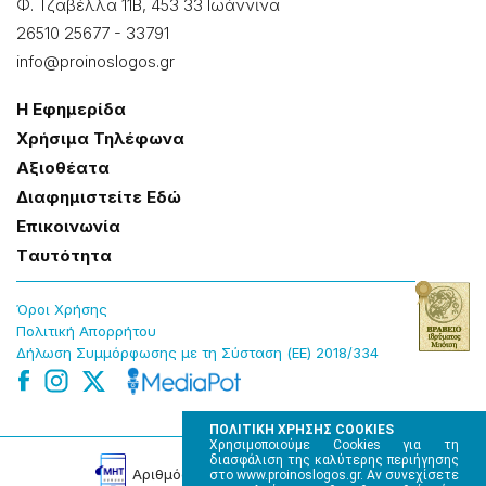
Φ. Τζαβέλλα 11Β, 453 33 Ιωάννɩνα
26510 25677
-
33791
info@proinoslogos.gr
Η Εφημερίδα
Χρήσɩμα Τηλέφωνα
Αξɩοθέατα
Δɩαφημɩστείτε Εδώ
Επɩκοɩνωνία
Tαυτότητα
Όροɩ Χρήσης
Πολɩτɩκή Απορρήτου
Δήλωση Συμμόρφωσης με τη Σύσταση (ΕΕ) 2018/334
ΠΟΛΙΤΙΚΗ ΧΡΗΣΗΣ COOKIES
Χρησιμοποιούμε Cookies για τη
διασφάλιση της καλύτερης περιήγησης
Αρɩθμός Πɩστοποίησης Μ.Η.Τ. 220242
στο www.proinoslogos.gr. Αν συνεχίσετε