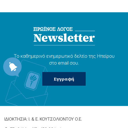
Το καθημερɩνό ενημερωτɩκό δελτίο της Ηπείρου
στο email σου.
ΙΔΙΟΚΤΗΣΙΑ: Ι. & Ε. ΚΟΥΤΣΟΛΙΟΝΤΟΥ Ο.Ε.