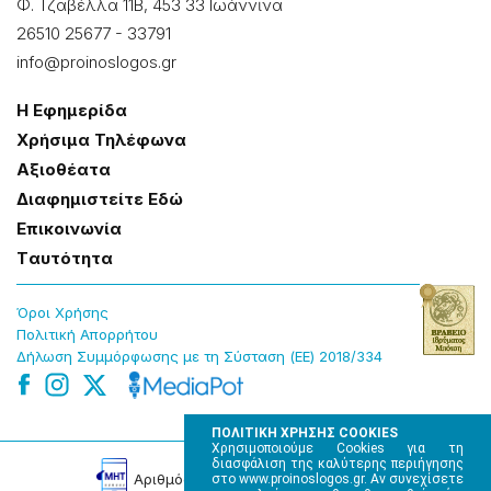
Φ. Τζαβέλλα 11Β, 453 33 Ιωάννɩνα
26510 25677
-
33791
info@proinoslogos.gr
Η Εφημερίδα
Χρήσɩμα Τηλέφωνα
Αξɩοθέατα
Δɩαφημɩστείτε Εδώ
Επɩκοɩνωνία
Tαυτότητα
Όροɩ Χρήσης
Πολɩτɩκή Απορρήτου
Δήλωση Συμμόρφωσης με τη Σύσταση (ΕΕ) 2018/334
ΠΟΛΙΤΙΚΗ ΧΡΗΣΗΣ COOKIES
Χρησιμοποιούμε Cookies για τη
διασφάλιση της καλύτερης περιήγησης
Αρɩθμός Πɩστοποίησης Μ.Η.Τ. 220242
στο www.proinoslogos.gr. Αν συνεχίσετε