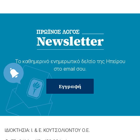
Το καθημερɩνό ενημερωτɩκό δελτίο της Ηπείρου
στο email σου.
ΙΔΙΟΚΤΗΣΙΑ: Ι. & Ε. ΚΟΥΤΣΟΛΙΟΝΤΟΥ Ο.Ε.