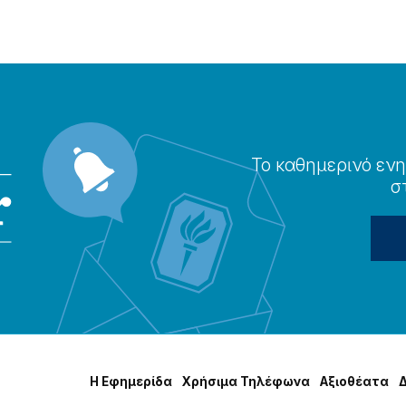
Το καθημερɩνό ενη
σ
Η Εφημερίδα
Χρήσɩμα Τηλέφωνα
Αξɩοθέατα