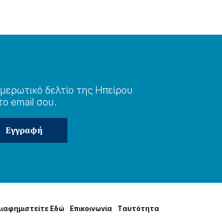
μερωτɩκό δελτίο της Ηπείρου
το email σου.
Δɩαφημɩστείτε Εδώ
Επɩκοɩνωνία
Tαυτότητα