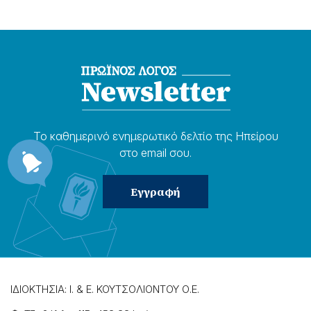
Το καθημερɩνό ενημερωτɩκό δελτίο της Ηπείρου
στο email σου.
ΙΔΙΟΚΤΗΣΙΑ: Ι. & Ε. ΚΟΥΤΣΟΛΙΟΝΤΟΥ Ο.Ε.