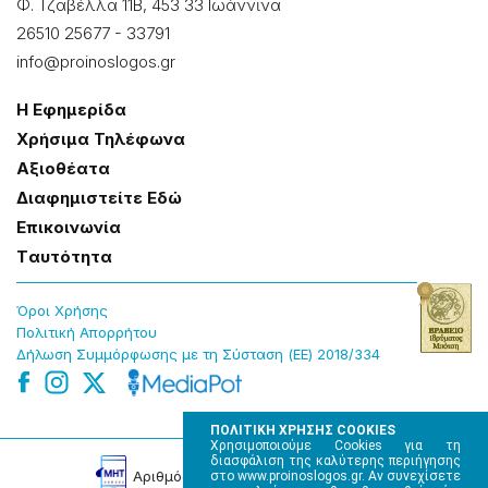
Φ. Τζαβέλλα 11Β, 453 33 Ιωάννɩνα
26510 25677
-
33791
info@proinoslogos.gr
Η Εφημερίδα
Χρήσɩμα Τηλέφωνα
Αξɩοθέατα
Δɩαφημɩστείτε Εδώ
Επɩκοɩνωνία
Tαυτότητα
Όροɩ Χρήσης
Πολɩτɩκή Απορρήτου
Δήλωση Συμμόρφωσης με τη Σύσταση (ΕΕ) 2018/334
ΠΟΛΙΤΙΚΗ ΧΡΗΣΗΣ COOKIES
Χρησιμοποιούμε Cookies για τη
διασφάλιση της καλύτερης περιήγησης
Αρɩθμός Πɩστοποίησης Μ.Η.Τ. 220242
στο www.proinoslogos.gr. Αν συνεχίσετε