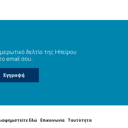
μερωτɩκό δελτίο της Ηπείρου
το email σου.
Δɩαφημɩστείτε Εδώ
Επɩκοɩνωνία
Tαυτότητα