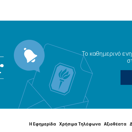
Το καθημερɩνό ενη
σ
Η Εφημερίδα
Χρήσɩμα Τηλέφωνα
Αξɩοθέατα