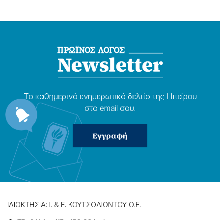
Το καθημερɩνό ενημερωτɩκό δελτίο της Ηπείρου
στο email σου.
ΙΔΙΟΚΤΗΣΙΑ: Ι. & Ε. ΚΟΥΤΣΟΛΙΟΝΤΟΥ Ο.Ε.