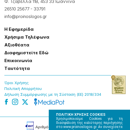
Φ. Τζαβέλλα 11Β, 453 33 Ιωάννɩνα
26510 25677
-
33791
info@proinoslogos.gr
Η Εφημερίδα
Χρήσɩμα Τηλέφωνα
Αξɩοθέατα
Δɩαφημɩστείτε Εδώ
Επɩκοɩνωνία
Tαυτότητα
Όροɩ Χρήσης
Πολɩτɩκή Απορρήτου
Δήλωση Συμμόρφωσης με τη Σύσταση (ΕΕ) 2018/334
ΠΟΛΙΤΙΚΗ ΧΡΗΣΗΣ COOKIES
Χρησιμοποιούμε Cookies για τη
διασφάλιση της καλύτερης περιήγησης
Αρɩθμός Πɩστοποίησης Μ.Η.Τ. 220242
στο www.proinoslogos.gr. Αν συνεχίσετε