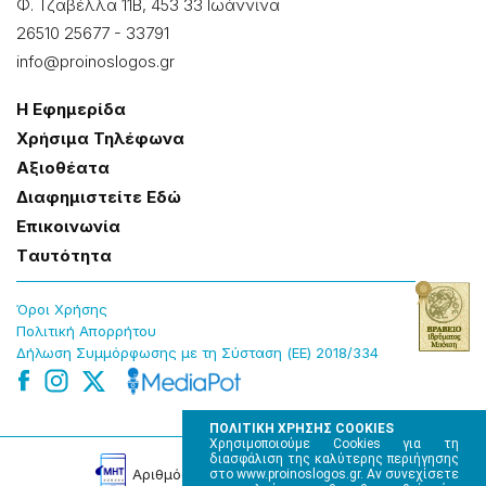
Φ. Τζαβέλλα 11Β, 453 33 Ιωάννɩνα
26510 25677
-
33791
info@proinoslogos.gr
Η Εφημερίδα
Χρήσɩμα Τηλέφωνα
Αξɩοθέατα
Δɩαφημɩστείτε Εδώ
Επɩκοɩνωνία
Tαυτότητα
Όροɩ Χρήσης
Πολɩτɩκή Απορρήτου
Δήλωση Συμμόρφωσης με τη Σύσταση (ΕΕ) 2018/334
ΠΟΛΙΤΙΚΗ ΧΡΗΣΗΣ COOKIES
Χρησιμοποιούμε Cookies για τη
διασφάλιση της καλύτερης περιήγησης
Αρɩθμός Πɩστοποίησης Μ.Η.Τ. 220242
στο www.proinoslogos.gr. Αν συνεχίσετε