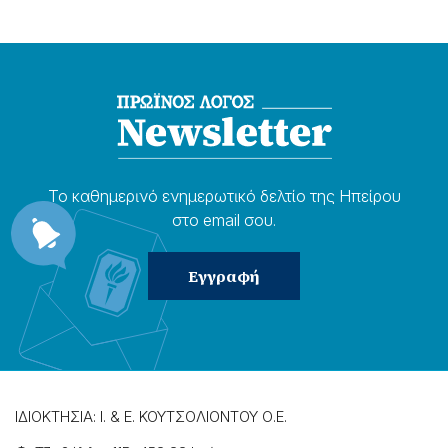
Το καθημερɩνό ενημερωτɩκό δελτίο της Ηπείρου
στο email σου.
ΙΔΙΟΚΤΗΣΙΑ: Ι. & Ε. ΚΟΥΤΣΟΛΙΟΝΤΟΥ Ο.Ε.