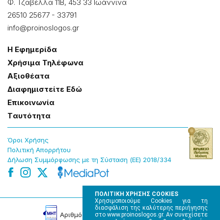
Φ. Τζαβέλλα 11Β, 453 33 Ιωάννɩνα
26510 25677
-
33791
info@proinoslogos.gr
Η Εφημερίδα
Χρήσɩμα Τηλέφωνα
Αξɩοθέατα
Δɩαφημɩστείτε Εδώ
Επɩκοɩνωνία
Tαυτότητα
Όροɩ Χρήσης
Πολɩτɩκή Απορρήτου
Δήλωση Συμμόρφωσης με τη Σύσταση (ΕΕ) 2018/334
ΠΟΛΙΤΙΚΗ ΧΡΗΣΗΣ COOKIES
Χρησιμοποιούμε Cookies για τη
διασφάλιση της καλύτερης περιήγησης
Αρɩθμός Πɩστοποίησης Μ.Η.Τ. 220242
στο www.proinoslogos.gr. Αν συνεχίσετε