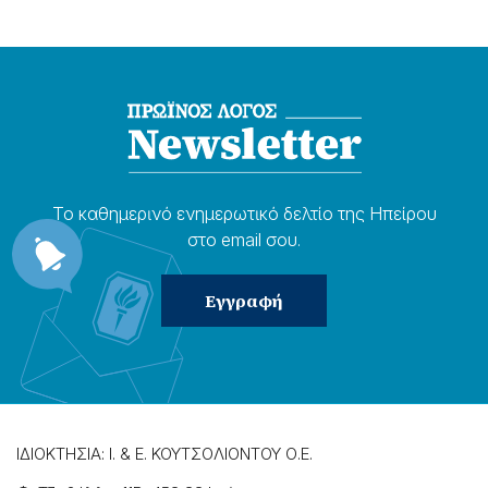
Το καθημερɩνό ενημερωτɩκό δελτίο της Ηπείρου
στο email σου.
ΙΔΙΟΚΤΗΣΙΑ: Ι. & Ε. ΚΟΥΤΣΟΛΙΟΝΤΟΥ Ο.Ε.