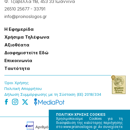
Φ. Τζαβέλλα 11Β, 453 33 Ιωάννɩνα
26510 25677
-
33791
info@proinoslogos.gr
Η Εφημερίδα
Χρήσɩμα Τηλέφωνα
Αξɩοθέατα
Δɩαφημɩστείτε Εδώ
Επɩκοɩνωνία
Tαυτότητα
Όροɩ Χρήσης
Πολɩτɩκή Απορρήτου
Δήλωση Συμμόρφωσης με τη Σύσταση (ΕΕ) 2018/334
ΠΟΛΙΤΙΚΗ ΧΡΗΣΗΣ COOKIES
Χρησιμοποιούμε Cookies για τη
διασφάλιση της καλύτερης περιήγησης
Αρɩθμός Πɩστοποίησης Μ.Η.Τ. 220242
στο www.proinoslogos.gr. Αν συνεχίσετε