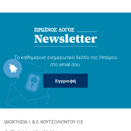
Το καθημερɩνό ενημερωτɩκό δελτίο της Ηπείρου
στο email σου.
ΙΔΙΟΚΤΗΣΙΑ: Ι. & Ε. ΚΟΥΤΣΟΛΙΟΝΤΟΥ Ο.Ε.