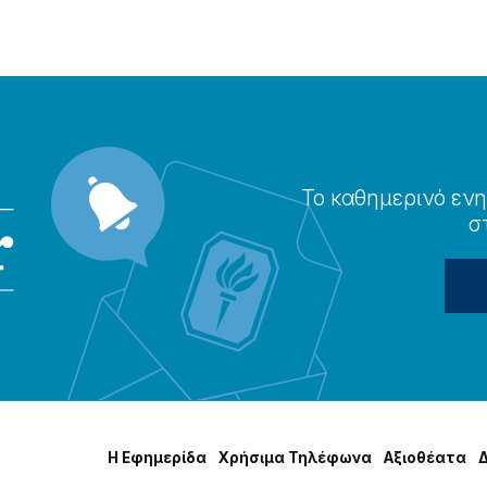
Το καθημερɩνό ενη
σ
Η Εφημερίδα
Χρήσɩμα Τηλέφωνα
Αξɩοθέατα