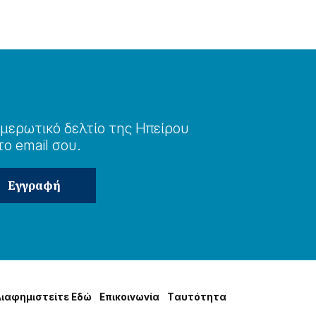
μερωτɩκό δελτίο της Ηπείρου
το email σου.
Δɩαφημɩστείτε Εδώ
Επɩκοɩνωνία
Tαυτότητα