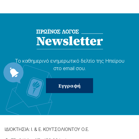
Το καθημερɩνό ενημερωτɩκό δελτίο της Ηπείρου
στο email σου.
ΙΔΙΟΚΤΗΣΙΑ: Ι. & Ε. ΚΟΥΤΣΟΛΙΟΝΤΟΥ Ο.Ε.