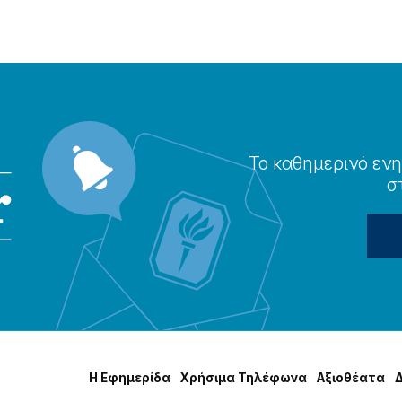
Το καθημερɩνό ενη
σ
Η Εφημερίδα
Χρήσɩμα Τηλέφωνα
Αξɩοθέατα