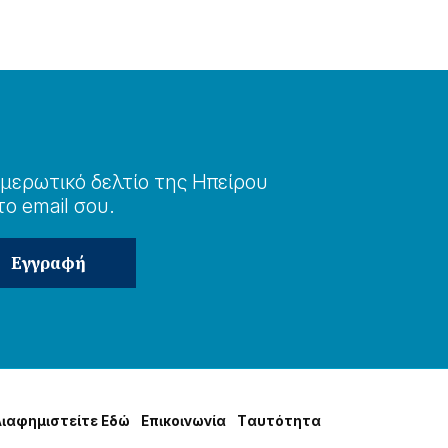
μερωτɩκό δελτίο της Ηπείρου
το email σου.
Δɩαφημɩστείτε Εδώ
Επɩκοɩνωνία
Tαυτότητα