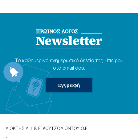
Το καθημερɩνό ενημερωτɩκό δελτίο της Ηπείρου
στο email σου.
ΙΔΙΟΚΤΗΣΙΑ: Ι. & Ε. ΚΟΥΤΣΟΛΙΟΝΤΟΥ Ο.Ε.