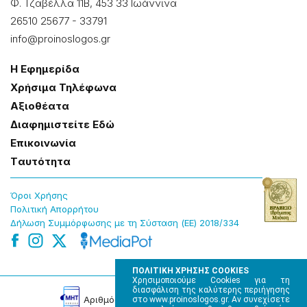
Φ. Τζαβέλλα 11Β, 453 33 Ιωάννɩνα
26510 25677
-
33791
info@proinoslogos.gr
Η Εφημερίδα
Χρήσɩμα Τηλέφωνα
Αξɩοθέατα
Δɩαφημɩστείτε Εδώ
Επɩκοɩνωνία
Tαυτότητα
Όροɩ Χρήσης
Πολɩτɩκή Απορρήτου
Δήλωση Συμμόρφωσης με τη Σύσταση (ΕΕ) 2018/334
ΠΟΛΙΤΙΚΗ ΧΡΗΣΗΣ COOKIES
Χρησιμοποιούμε Cookies για τη
διασφάλιση της καλύτερης περιήγησης
Αρɩθμός Πɩστοποίησης Μ.Η.Τ. 220242
στο www.proinoslogos.gr. Αν συνεχίσετε