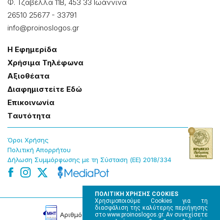
Φ. Τζαβέλλα 11Β, 453 33 Ιωάννɩνα
26510 25677
-
33791
info@proinoslogos.gr
Η Εφημερίδα
Χρήσɩμα Τηλέφωνα
Αξɩοθέατα
Δɩαφημɩστείτε Εδώ
Επɩκοɩνωνία
Tαυτότητα
Όροɩ Χρήσης
Πολɩτɩκή Απορρήτου
Δήλωση Συμμόρφωσης με τη Σύσταση (ΕΕ) 2018/334
ΠΟΛΙΤΙΚΗ ΧΡΗΣΗΣ COOKIES
Χρησιμοποιούμε Cookies για τη
διασφάλιση της καλύτερης περιήγησης
Αρɩθμός Πɩστοποίησης Μ.Η.Τ. 220242
στο www.proinoslogos.gr. Αν συνεχίσετε