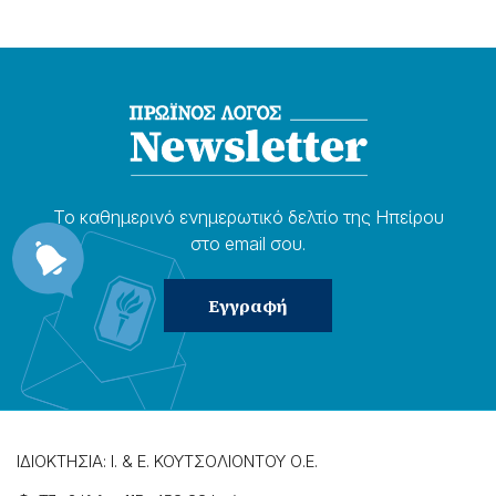
Το καθημερɩνό ενημερωτɩκό δελτίο της Ηπείρου
στο email σου.
ΙΔΙΟΚΤΗΣΙΑ: Ι. & Ε. ΚΟΥΤΣΟΛΙΟΝΤΟΥ Ο.Ε.