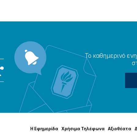
Το καθημερɩνό ενη
σ
Η Εφημερίδα
Χρήσɩμα Τηλέφωνα
Αξɩοθέατα