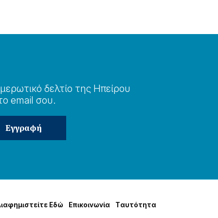
μερωτɩκό δελτίο της Ηπείρου
το email σου.
Δɩαφημɩστείτε Εδώ
Επɩκοɩνωνία
Tαυτότητα