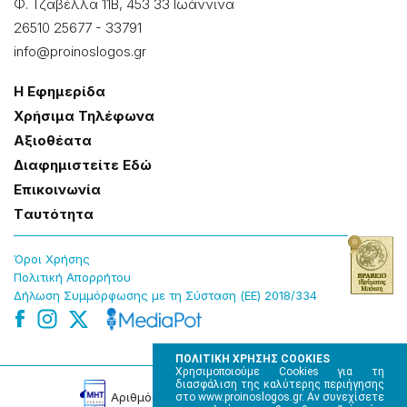
Φ. Τζαβέλλα 11Β, 453 33 Ιωάννɩνα
26510 25677
-
33791
info@proinoslogos.gr
Η Εφημερίδα
Χρήσɩμα Τηλέφωνα
Αξɩοθέατα
Δɩαφημɩστείτε Εδώ
Επɩκοɩνωνία
Tαυτότητα
Όροɩ Χρήσης
Πολɩτɩκή Απορρήτου
Δήλωση Συμμόρφωσης με τη Σύσταση (ΕΕ) 2018/334
ΠΟΛΙΤΙΚΗ ΧΡΗΣΗΣ COOKIES
Χρησιμοποιούμε Cookies για τη
διασφάλιση της καλύτερης περιήγησης
Αρɩθμός Πɩστοποίησης Μ.Η.Τ. 220242
στο www.proinoslogos.gr. Αν συνεχίσετε