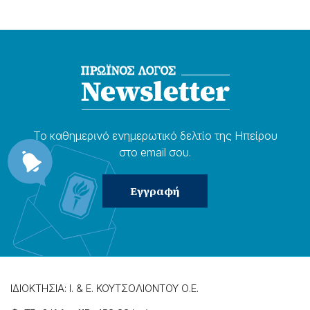
Το καθημερɩνό ενημερωτɩκό δελτίο της Ηπείρου
στο email σου.
ΙΔΙΟΚΤΗΣΙΑ: Ι. & Ε. ΚΟΥΤΣΟΛΙΟΝΤΟΥ Ο.Ε.