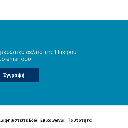
μερωτɩκό δελτίο της Ηπείρου
το email σου.
Δɩαφημɩστείτε Εδώ
Επɩκοɩνωνία
Tαυτότητα