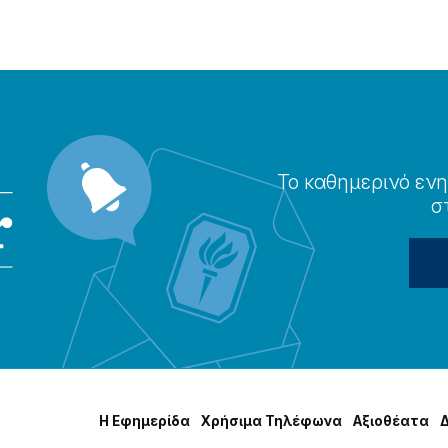
Το καθημερɩνό ενη
σ
Η Εφημερίδα
Χρήσɩμα Τηλέφωνα
Αξɩοθέατα