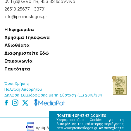
Φ. Τζαβέλλα 11Β, 453 33 Ιωάννɩνα
26510 25677
-
33791
info@proinoslogos.gr
Η Εφημερίδα
Χρήσɩμα Τηλέφωνα
Αξɩοθέατα
Δɩαφημɩστείτε Εδώ
Επɩκοɩνωνία
Tαυτότητα
Όροɩ Χρήσης
Πολɩτɩκή Απορρήτου
Δήλωση Συμμόρφωσης με τη Σύσταση (ΕΕ) 2018/334
ΠΟΛΙΤΙΚΗ ΧΡΗΣΗΣ COOKIES
Χρησιμοποιούμε Cookies για τη
διασφάλιση της καλύτερης περιήγησης
Αρɩθμός Πɩστοποίησης Μ.Η.Τ. 220242
στο www.proinoslogos.gr. Αν συνεχίσετε