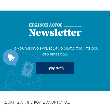
Το καθημερɩνό ενημερωτɩκό δελτίο της Ηπείρου
στο email σου.
ΙΔΙΟΚΤΗΣΙΑ: Ι. & Ε. ΚΟΥΤΣΟΛΙΟΝΤΟΥ Ο.Ε.