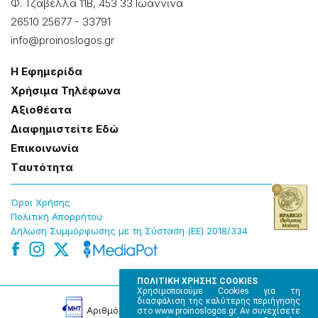
Φ. Τζαβέλλα 11Β, 453 33 Ιωάννɩνα
26510 25677
-
33791
info@proinoslogos.gr
Η Εφημερίδα
Χρήσɩμα Τηλέφωνα
Αξɩοθέατα
Δɩαφημɩστείτε Εδώ
Επɩκοɩνωνία
Tαυτότητα
Όροɩ Χρήσης
Πολɩτɩκή Απορρήτου
Δήλωση Συμμόρφωσης με τη Σύσταση (ΕΕ) 2018/334
ΠΟΛΙΤΙΚΗ ΧΡΗΣΗΣ COOKIES
Χρησιμοποιούμε Cookies για τη
διασφάλιση της καλύτερης περιήγησης
Αρɩθμός Πɩστοποίησης Μ.Η.Τ. 220242
στο www.proinoslogos.gr. Αν συνεχίσετε