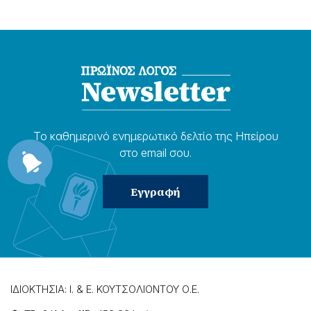
Το καθημερɩνό ενημερωτɩκό δελτίο της Ηπείρου
στο email σου.
ΙΔΙΟΚΤΗΣΙΑ: Ι. & Ε. ΚΟΥΤΣΟΛΙΟΝΤΟΥ Ο.Ε.