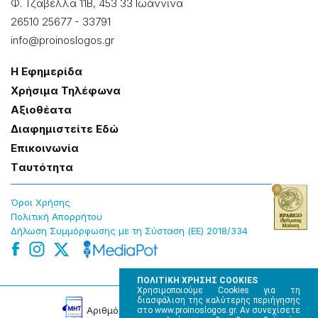
Φ. Τζαβέλλα 11Β, 453 33 Ιωάννɩνα
26510 25677
-
33791
info@proinoslogos.gr
Η Εφημερίδα
Χρήσɩμα Τηλέφωνα
Αξɩοθέατα
Δɩαφημɩστείτε Εδώ
Επɩκοɩνωνία
Tαυτότητα
Όροɩ Χρήσης
Πολɩτɩκή Απορρήτου
Δήλωση Συμμόρφωσης με τη Σύσταση (ΕΕ) 2018/334
ΠΟΛΙΤΙΚΗ ΧΡΗΣΗΣ COOKIES
Χρησιμοποιούμε Cookies για τη
διασφάλιση της καλύτερης περιήγησης
Αρɩθμός Πɩστοποίησης Μ.Η.Τ. 220242
στο www.proinoslogos.gr. Αν συνεχίσετε