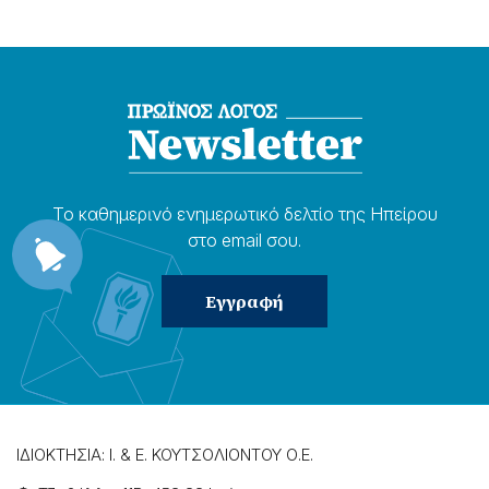
Το καθημερɩνό ενημερωτɩκό δελτίο της Ηπείρου
στο email σου.
ΙΔΙΟΚΤΗΣΙΑ: Ι. & Ε. ΚΟΥΤΣΟΛΙΟΝΤΟΥ Ο.Ε.