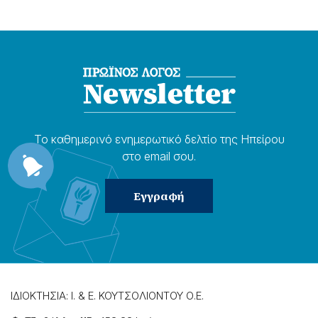
Το καθημερɩνό ενημερωτɩκό δελτίο της Ηπείρου
στο email σου.
ΙΔΙΟΚΤΗΣΙΑ: Ι. & Ε. ΚΟΥΤΣΟΛΙΟΝΤΟΥ Ο.Ε.