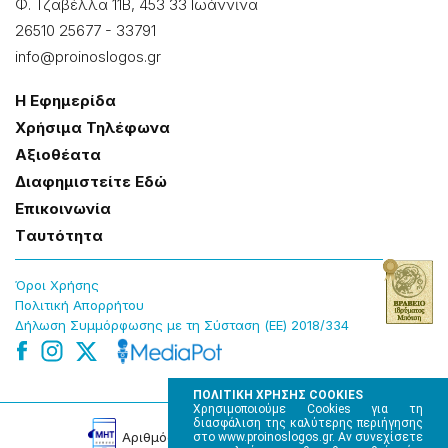
Φ. Τζαβέλλα 11Β, 453 33 Ιωάννɩνα
26510 25677
-
33791
info@proinoslogos.gr
Η Εφημερίδα
Χρήσɩμα Τηλέφωνα
Αξɩοθέατα
Δɩαφημɩστείτε Εδώ
Επɩκοɩνωνία
Tαυτότητα
Όροɩ Χρήσης
Πολɩτɩκή Απορρήτου
Δήλωση Συμμόρφωσης με τη Σύσταση (ΕΕ) 2018/334
ΠΟΛΙΤΙΚΗ ΧΡΗΣΗΣ COOKIES
Χρησιμοποιούμε Cookies για τη
διασφάλιση της καλύτερης περιήγησης
Αρɩθμός Πɩστοποίησης Μ.Η.Τ. 220242
στο www.proinoslogos.gr. Αν συνεχίσετε