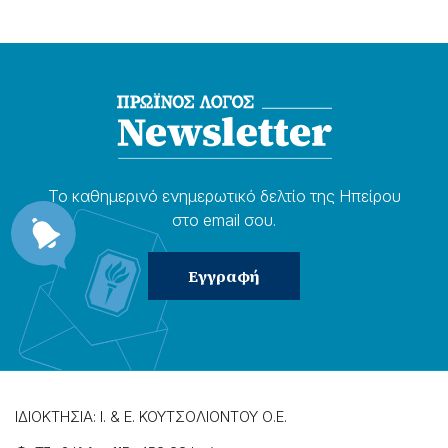
Το καθημερɩνό ενημερωτɩκό δελτίο της Ηπείρου
στο email σου.
ΙΔΙΟΚΤΗΣΙΑ: Ι. & Ε. ΚΟΥΤΣΟΛΙΟΝΤΟΥ Ο.Ε.