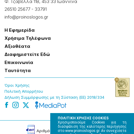
Φ. Τζαβέλλα 11Β, 453 33 Ιωάννɩνα
26510 25677
-
33791
info@proinoslogos.gr
Η Εφημερίδα
Χρήσɩμα Τηλέφωνα
Αξɩοθέατα
Δɩαφημɩστείτε Εδώ
Επɩκοɩνωνία
Tαυτότητα
Όροɩ Χρήσης
Πολɩτɩκή Απορρήτου
Δήλωση Συμμόρφωσης με τη Σύσταση (ΕΕ) 2018/334
ΠΟΛΙΤΙΚΗ ΧΡΗΣΗΣ COOKIES
Χρησιμοποιούμε Cookies για τη
διασφάλιση της καλύτερης περιήγησης
Αρɩθμός Πɩστοποίησης Μ.Η.Τ. 220242
στο www.proinoslogos.gr. Αν συνεχίσετε