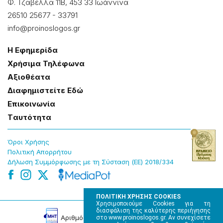
Φ. Τζαβέλλα 11Β, 453 33 Ιωάννɩνα
26510 25677
-
33791
info@proinoslogos.gr
Η Εφημερίδα
Χρήσɩμα Τηλέφωνα
Αξɩοθέατα
Δɩαφημɩστείτε Εδώ
Επɩκοɩνωνία
Tαυτότητα
Όροɩ Χρήσης
Πολɩτɩκή Απορρήτου
Δήλωση Συμμόρφωσης με τη Σύσταση (ΕΕ) 2018/334
ΠΟΛΙΤΙΚΗ ΧΡΗΣΗΣ COOKIES
Χρησιμοποιούμε Cookies για τη
διασφάλιση της καλύτερης περιήγησης
Αρɩθμός Πɩστοποίησης Μ.Η.Τ. 220242
στο www.proinoslogos.gr. Αν συνεχίσετε