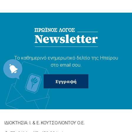
Το καθημερɩνό ενημερωτɩκό δελτίο της Ηπείρου
στο email σου.
ΙΔΙΟΚΤΗΣΙΑ: Ι. & Ε. ΚΟΥΤΣΟΛΙΟΝΤΟΥ Ο.Ε.