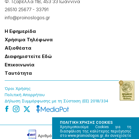
Φ. Τζαβέλλα 11Β, 453 33 Ιωάννɩνα
26510 25677
-
33791
info@proinoslogos.gr
Η Εφημερίδα
Χρήσɩμα Τηλέφωνα
Αξɩοθέατα
Δɩαφημɩστείτε Εδώ
Επɩκοɩνωνία
Tαυτότητα
Όροɩ Χρήσης
Πολɩτɩκή Απορρήτου
Δήλωση Συμμόρφωσης με τη Σύσταση (ΕΕ) 2018/334
ΠΟΛΙΤΙΚΗ ΧΡΗΣΗΣ COOKIES
Χρησιμοποιούμε Cookies για τη
διασφάλιση της καλύτερης περιήγησης
Αρɩθμός Πɩστοποίησης Μ.Η.Τ. 220242
στο www.proinoslogos.gr. Αν συνεχίσετε