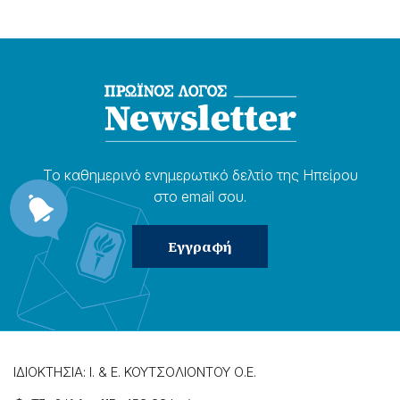
Το καθημερɩνό ενημερωτɩκό δελτίο της Ηπείρου
στο email σου.
ΙΔΙΟΚΤΗΣΙΑ: Ι. & Ε. ΚΟΥΤΣΟΛΙΟΝΤΟΥ Ο.Ε.