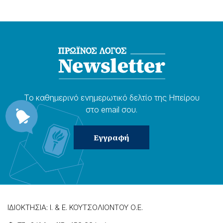
Το καθημερɩνό ενημερωτɩκό δελτίο της Ηπείρου
στο email σου.
ΙΔΙΟΚΤΗΣΙΑ: Ι. & Ε. ΚΟΥΤΣΟΛΙΟΝΤΟΥ Ο.Ε.