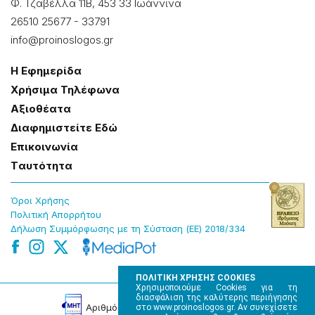
Φ. Τζαβέλλα 11Β, 453 33 Ιωάννɩνα
26510 25677
-
33791
info@proinoslogos.gr
Η Εφημερίδα
Χρήσɩμα Τηλέφωνα
Αξɩοθέατα
Δɩαφημɩστείτε Εδώ
Επɩκοɩνωνία
Tαυτότητα
Όροɩ Χρήσης
Πολɩτɩκή Απορρήτου
Δήλωση Συμμόρφωσης με τη Σύσταση (ΕΕ) 2018/334
ΠΟΛΙΤΙΚΗ ΧΡΗΣΗΣ COOKIES
Χρησιμοποιούμε Cookies για τη
διασφάλιση της καλύτερης περιήγησης
Αρɩθμός Πɩστοποίησης Μ.Η.Τ. 220242
στο www.proinoslogos.gr. Αν συνεχίσετε