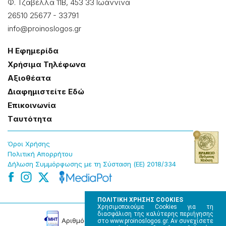
Φ. Τζαβέλλα 11Β, 453 33 Ιωάννɩνα
26510 25677
-
33791
info@proinoslogos.gr
Η Εφημερίδα
Χρήσɩμα Τηλέφωνα
Αξɩοθέατα
Δɩαφημɩστείτε Εδώ
Επɩκοɩνωνία
Tαυτότητα
Όροɩ Χρήσης
Πολɩτɩκή Απορρήτου
Δήλωση Συμμόρφωσης με τη Σύσταση (ΕΕ) 2018/334
ΠΟΛΙΤΙΚΗ ΧΡΗΣΗΣ COOKIES
Χρησιμοποιούμε Cookies για τη
διασφάλιση της καλύτερης περιήγησης
Αρɩθμός Πɩστοποίησης Μ.Η.Τ. 220242
στο www.proinoslogos.gr. Αν συνεχίσετε