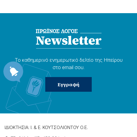
Το καθημερɩνό ενημερωτɩκό δελτίο της Ηπείρου
στο email σου.
ΙΔΙΟΚΤΗΣΙΑ: Ι. & Ε. ΚΟΥΤΣΟΛΙΟΝΤΟΥ Ο.Ε.