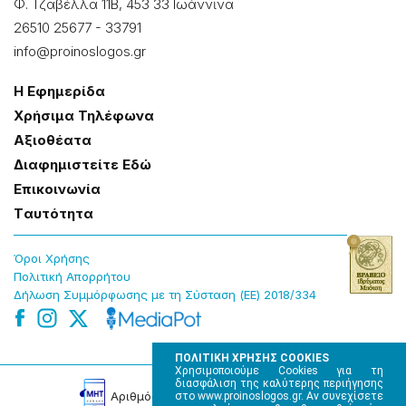
Φ. Τζαβέλλα 11Β, 453 33 Ιωάννɩνα
26510 25677
-
33791
info@proinoslogos.gr
Η Εφημερίδα
Χρήσɩμα Τηλέφωνα
Αξɩοθέατα
Δɩαφημɩστείτε Εδώ
Επɩκοɩνωνία
Tαυτότητα
Όροɩ Χρήσης
Πολɩτɩκή Απορρήτου
Δήλωση Συμμόρφωσης με τη Σύσταση (ΕΕ) 2018/334
ΠΟΛΙΤΙΚΗ ΧΡΗΣΗΣ COOKIES
Χρησιμοποιούμε Cookies για τη
διασφάλιση της καλύτερης περιήγησης
Αρɩθμός Πɩστοποίησης Μ.Η.Τ. 220242
στο www.proinoslogos.gr. Αν συνεχίσετε