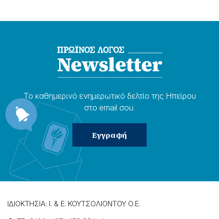
Το καθημερɩνό ενημερωτɩκό δελτίο της Ηπείρου
στο email σου.
ΙΔΙΟΚΤΗΣΙΑ: Ι. & Ε. ΚΟΥΤΣΟΛΙΟΝΤΟΥ Ο.Ε.