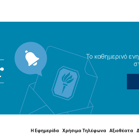
Το καθημερɩνό ενη
σ
Η Εφημερίδα
Χρήσɩμα Τηλέφωνα
Αξɩοθέατα