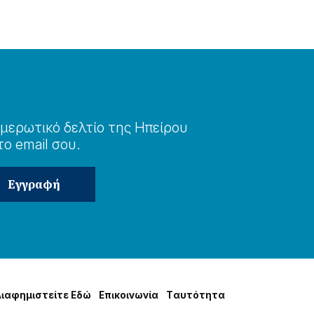
μερωτɩκό δελτίο της Ηπείρου
το email σου.
Δɩαφημɩστείτε Εδώ
Επɩκοɩνωνία
Tαυτότητα