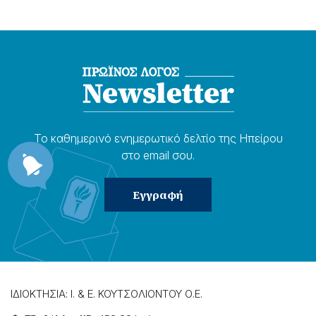
Το καθημερɩνό ενημερωτɩκό δελτίο της Ηπείρου
στο email σου.
ΙΔΙΟΚΤΗΣΙΑ: Ι. & Ε. ΚΟΥΤΣΟΛΙΟΝΤΟΥ Ο.Ε.