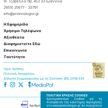
Φ. Τζαβέλλα 11Β, 453 33 Ιωάννɩνα
26510 25677
-
33791
info@proinoslogos.gr
Η Εφημερίδα
Χρήσɩμα Τηλέφωνα
Αξɩοθέατα
Δɩαφημɩστείτε Εδώ
Επɩκοɩνωνία
Tαυτότητα
Όροɩ Χρήσης
Πολɩτɩκή Απορρήτου
Δήλωση Συμμόρφωσης με τη Σύσταση (ΕΕ) 2018/334
ΠΟΛΙΤΙΚΗ ΧΡΗΣΗΣ COOKIES
Χρησιμοποιούμε Cookies για τη
διασφάλιση της καλύτερης περιήγησης
Αρɩθμός Πɩστοποίησης Μ.Η.Τ. 220242
στο www.proinoslogos.gr. Αν συνεχίσετε