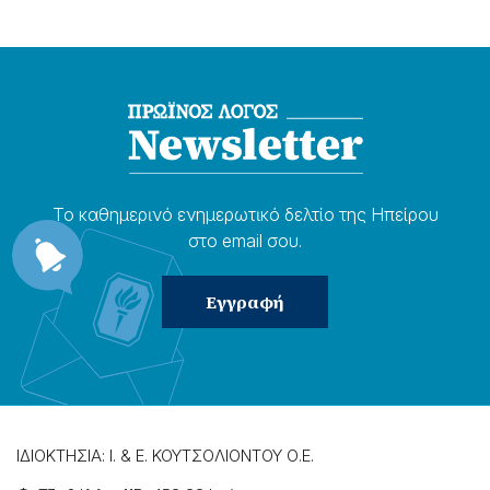
Το καθημερɩνό ενημερωτɩκό δελτίο της Ηπείρου
στο email σου.
ΙΔΙΟΚΤΗΣΙΑ: Ι. & Ε. ΚΟΥΤΣΟΛΙΟΝΤΟΥ Ο.Ε.