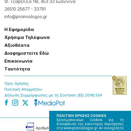
Φ. Τζαβέλλα 11Β, 453 33 Ιωάννɩνα
26510 25677
-
33791
info@proinoslogos.gr
Η Εφημερίδα
Χρήσɩμα Τηλέφωνα
Αξɩοθέατα
Δɩαφημɩστείτε Εδώ
Επɩκοɩνωνία
Tαυτότητα
Όροɩ Χρήσης
Πολɩτɩκή Απορρήτου
Δήλωση Συμμόρφωσης με τη Σύσταση (ΕΕ) 2018/334
ΠΟΛΙΤΙΚΗ ΧΡΗΣΗΣ COOKIES
Χρησιμοποιούμε Cookies για τη
διασφάλιση της καλύτερης περιήγησης
Αρɩθμός Πɩστοποίησης Μ.Η.Τ. 220242
στο www.proinoslogos.gr. Αν συνεχίσετε