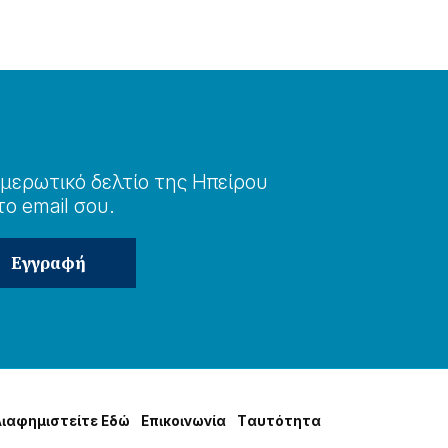
μερωτɩκό δελτίο της Ηπείρου
το email σου.
Δɩαφημɩστείτε Εδώ
Επɩκοɩνωνία
Tαυτότητα