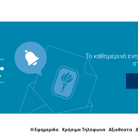
Το καθημερɩνό ενη
σ
Η Εφημερίδα
Χρήσɩμα Τηλέφωνα
Αξɩοθέατα