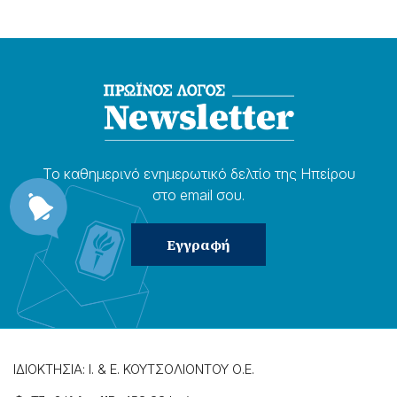
Το καθημερɩνό ενημερωτɩκό δελτίο της Ηπείρου
στο email σου.
ΙΔΙΟΚΤΗΣΙΑ: Ι. & Ε. ΚΟΥΤΣΟΛΙΟΝΤΟΥ Ο.Ε.