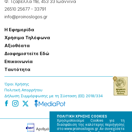
Φ. Τζαβέλλα 11Β, 453 33 Ιωάννɩνα
26510 25677
-
33791
info@proinoslogos.gr
Η Εφημερίδα
Χρήσɩμα Τηλέφωνα
Αξɩοθέατα
Δɩαφημɩστείτε Εδώ
Επɩκοɩνωνία
Tαυτότητα
Όροɩ Χρήσης
Πολɩτɩκή Απορρήτου
Δήλωση Συμμόρφωσης με τη Σύσταση (ΕΕ) 2018/334
ΠΟΛΙΤΙΚΗ ΧΡΗΣΗΣ COOKIES
Χρησιμοποιούμε Cookies για τη
διασφάλιση της καλύτερης περιήγησης
Αρɩθμός Πɩστοποίησης Μ.Η.Τ. 220242
στο www.proinoslogos.gr. Αν συνεχίσετε