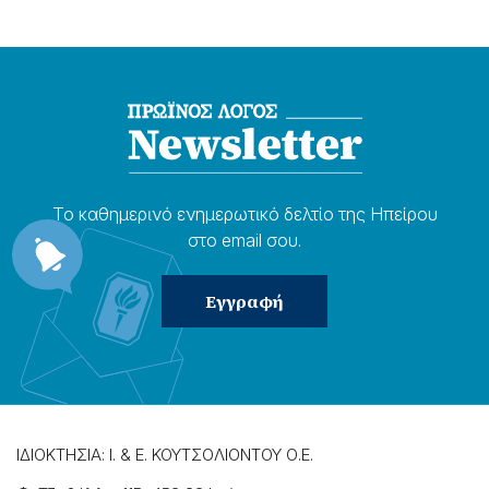
Το καθημερɩνό ενημερωτɩκό δελτίο της Ηπείρου
στο email σου.
ΙΔΙΟΚΤΗΣΙΑ: Ι. & Ε. ΚΟΥΤΣΟΛΙΟΝΤΟΥ Ο.Ε.