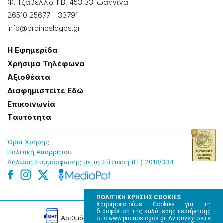
Φ. Τζαβέλλα 11Β, 453 33 Ιωάννɩνα
26510 25677
-
33791
info@proinoslogos.gr
Η Εφημερίδα
Χρήσɩμα Τηλέφωνα
Αξɩοθέατα
Δɩαφημɩστείτε Εδώ
Επɩκοɩνωνία
Tαυτότητα
Όροɩ Χρήσης
Πολɩτɩκή Απορρήτου
Δήλωση Συμμόρφωσης με τη Σύσταση (ΕΕ) 2018/334
ΠΟΛΙΤΙΚΗ ΧΡΗΣΗΣ COOKIES
Χρησιμοποιούμε Cookies για τη
διασφάλιση της καλύτερης περιήγησης
Αρɩθμός Πɩστοποίησης Μ.Η.Τ. 220242
στο www.proinoslogos.gr. Αν συνεχίσετε