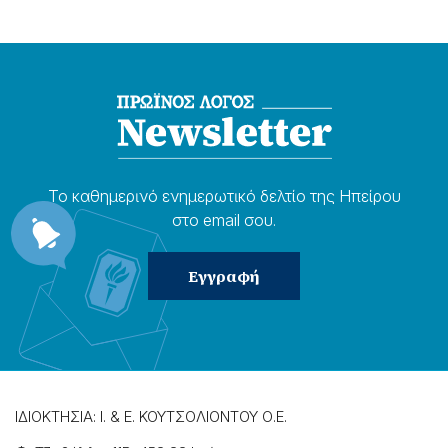
Το καθημερɩνό ενημερωτɩκό δελτίο της Ηπείρου
στο email σου.
ΙΔΙΟΚΤΗΣΙΑ: Ι. & Ε. ΚΟΥΤΣΟΛΙΟΝΤΟΥ Ο.Ε.