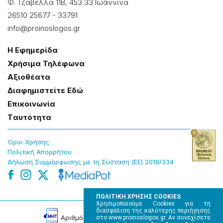
Φ. Τζαβέλλα 11Β, 453 33 Ιωάννɩνα
26510 25677
-
33791
info@proinoslogos.gr
Η Εφημερίδα
Χρήσɩμα Τηλέφωνα
Αξɩοθέατα
Δɩαφημɩστείτε Εδώ
Επɩκοɩνωνία
Tαυτότητα
Όροɩ Χρήσης
Πολɩτɩκή Απορρήτου
Δήλωση Συμμόρφωσης με τη Σύσταση (ΕΕ) 2018/334
ΠΟΛΙΤΙΚΗ ΧΡΗΣΗΣ COOKIES
Χρησιμοποιούμε Cookies για τη
διασφάλιση της καλύτερης περιήγησης
Αρɩθμός Πɩστοποίησης Μ.Η.Τ. 220242
στο www.proinoslogos.gr. Αν συνεχίσετε