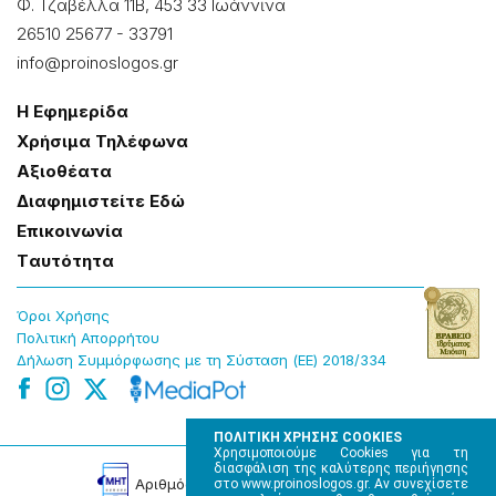
Φ. Τζαβέλλα 11Β, 453 33 Ιωάννɩνα
26510 25677
-
33791
info@proinoslogos.gr
Η Εφημερίδα
Χρήσɩμα Τηλέφωνα
Αξɩοθέατα
Δɩαφημɩστείτε Εδώ
Επɩκοɩνωνία
Tαυτότητα
Όροɩ Χρήσης
Πολɩτɩκή Απορρήτου
Δήλωση Συμμόρφωσης με τη Σύσταση (ΕΕ) 2018/334
ΠΟΛΙΤΙΚΗ ΧΡΗΣΗΣ COOKIES
Χρησιμοποιούμε Cookies για τη
διασφάλιση της καλύτερης περιήγησης
Αρɩθμός Πɩστοποίησης Μ.Η.Τ. 220242
στο www.proinoslogos.gr. Αν συνεχίσετε