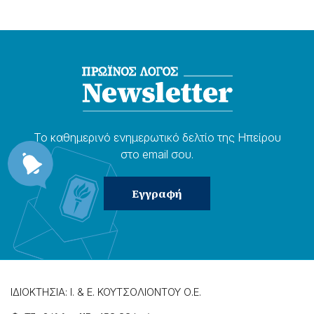
Το καθημερɩνό ενημερωτɩκό δελτίο της Ηπείρου
στο email σου.
ΙΔΙΟΚΤΗΣΙΑ: Ι. & Ε. ΚΟΥΤΣΟΛΙΟΝΤΟΥ Ο.Ε.