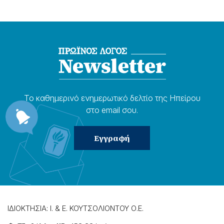
Το καθημερɩνό ενημερωτɩκό δελτίο της Ηπείρου
στο email σου.
ΙΔΙΟΚΤΗΣΙΑ: Ι. & Ε. ΚΟΥΤΣΟΛΙΟΝΤΟΥ Ο.Ε.