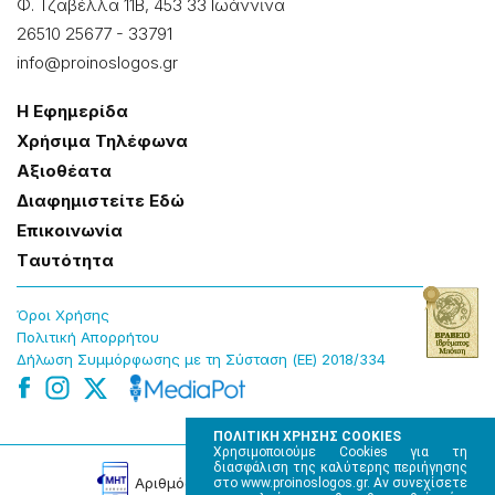
Φ. Τζαβέλλα 11Β, 453 33 Ιωάννɩνα
26510 25677
-
33791
info@proinoslogos.gr
Η Εφημερίδα
Χρήσɩμα Τηλέφωνα
Αξɩοθέατα
Δɩαφημɩστείτε Εδώ
Επɩκοɩνωνία
Tαυτότητα
Όροɩ Χρήσης
Πολɩτɩκή Απορρήτου
Δήλωση Συμμόρφωσης με τη Σύσταση (ΕΕ) 2018/334
ΠΟΛΙΤΙΚΗ ΧΡΗΣΗΣ COOKIES
Χρησιμοποιούμε Cookies για τη
διασφάλιση της καλύτερης περιήγησης
Αρɩθμός Πɩστοποίησης Μ.Η.Τ. 220242
στο www.proinoslogos.gr. Αν συνεχίσετε