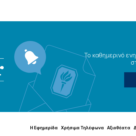
Το καθημερɩνό ενη
σ
Η Εφημερίδα
Χρήσɩμα Τηλέφωνα
Αξɩοθέατα