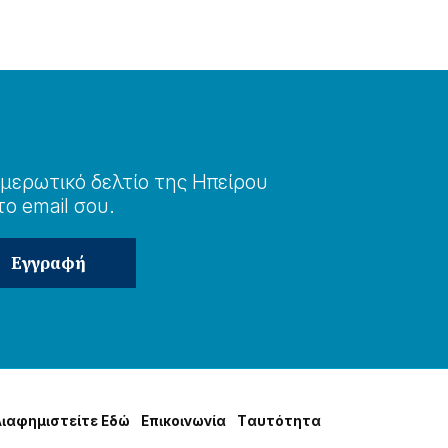
μερωτɩκό δελτίο της Ηπείρου
το email σου.
Δɩαφημɩστείτε Εδώ
Επɩκοɩνωνία
Tαυτότητα