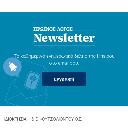
Το καθημερɩνό ενημερωτɩκό δελτίο της Ηπείρου
στο email σου.
ΙΔΙΟΚΤΗΣΙΑ: Ι. & Ε. ΚΟΥΤΣΟΛΙΟΝΤΟΥ Ο.Ε.