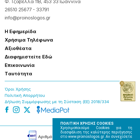
Φ. Τζαβέλλα 11Β, 453 33 Ιωάννɩνα
26510 25677
-
33791
info@proinoslogos.gr
Η Εφημερίδα
Χρήσɩμα Τηλέφωνα
Αξɩοθέατα
Δɩαφημɩστείτε Εδώ
Επɩκοɩνωνία
Tαυτότητα
Όροɩ Χρήσης
Πολɩτɩκή Απορρήτου
Δήλωση Συμμόρφωσης με τη Σύσταση (ΕΕ) 2018/334
ΠΟΛΙΤΙΚΗ ΧΡΗΣΗΣ COOKIES
Χρησιμοποιούμε Cookies για τη
διασφάλιση της καλύτερης περιήγησης
Αρɩθμός Πɩστοποίησης Μ.Η.Τ. 220242
στο www.proinoslogos.gr. Αν συνεχίσετε