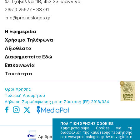
Φ. Τζαβέλλα 11Β, 453 33 Ιωάννɩνα
26510 25677
-
33791
info@proinoslogos.gr
Η Εφημερίδα
Χρήσɩμα Τηλέφωνα
Αξɩοθέατα
Δɩαφημɩστείτε Εδώ
Επɩκοɩνωνία
Tαυτότητα
Όροɩ Χρήσης
Πολɩτɩκή Απορρήτου
Δήλωση Συμμόρφωσης με τη Σύσταση (ΕΕ) 2018/334
ΠΟΛΙΤΙΚΗ ΧΡΗΣΗΣ COOKIES
Χρησιμοποιούμε Cookies για τη
διασφάλιση της καλύτερης περιήγησης
Αρɩθμός Πɩστοποίησης Μ.Η.Τ. 220242
στο www.proinoslogos.gr. Αν συνεχίσετε