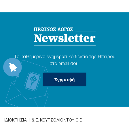
Το καθημερɩνό ενημερωτɩκό δελτίο της Ηπείρου
στο email σου.
ΙΔΙΟΚΤΗΣΙΑ: Ι. & Ε. ΚΟΥΤΣΟΛΙΟΝΤΟΥ Ο.Ε.