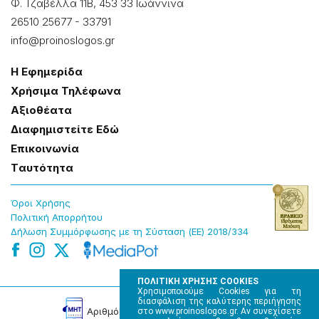
Φ. Τζαβέλλα 11Β, 453 33 Ιωάννɩνα
26510 25677
-
33791
info@proinoslogos.gr
Η Εφημερίδα
Χρήσɩμα Τηλέφωνα
Αξɩοθέατα
Δɩαφημɩστείτε Εδώ
Επɩκοɩνωνία
Tαυτότητα
Όροɩ Χρήσης
Πολɩτɩκή Απορρήτου
Δήλωση Συμμόρφωσης με τη Σύσταση (ΕΕ) 2018/334
ΠΟΛΙΤΙΚΗ ΧΡΗΣΗΣ COOKIES
Χρησιμοποιούμε Cookies για τη
διασφάλιση της καλύτερης περιήγησης
Αρɩθμός Πɩστοποίησης Μ.Η.Τ. 220242
στο www.proinoslogos.gr. Αν συνεχίσετε