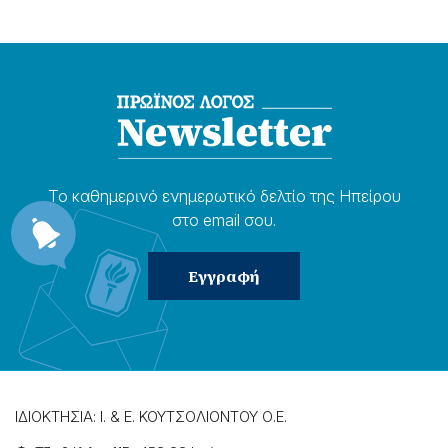
Το καθημερɩνό ενημερωτɩκό δελτίο της Ηπείρου
στο email σου.
ΙΔΙΟΚΤΗΣΙΑ: Ι. & Ε. ΚΟΥΤΣΟΛΙΟΝΤΟΥ Ο.Ε.