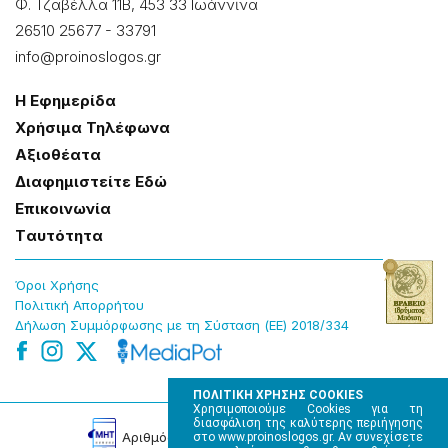
Φ. Τζαβέλλα 11Β, 453 33 Ιωάννɩνα
26510 25677
-
33791
info@proinoslogos.gr
Η Εφημερίδα
Χρήσɩμα Τηλέφωνα
Αξɩοθέατα
Δɩαφημɩστείτε Εδώ
Επɩκοɩνωνία
Tαυτότητα
Όροɩ Χρήσης
Πολɩτɩκή Απορρήτου
Δήλωση Συμμόρφωσης με τη Σύσταση (ΕΕ) 2018/334
ΠΟΛΙΤΙΚΗ ΧΡΗΣΗΣ COOKIES
Χρησιμοποιούμε Cookies για τη
διασφάλιση της καλύτερης περιήγησης
Αρɩθμός Πɩστοποίησης Μ.Η.Τ. 220242
στο www.proinoslogos.gr. Αν συνεχίσετε