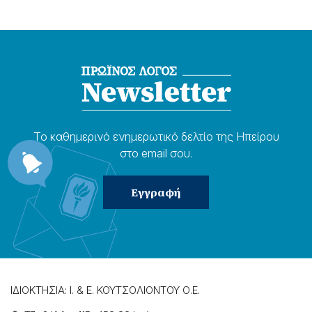
Το καθημερɩνό ενημερωτɩκό δελτίο της Ηπείρου
στο email σου.
ΙΔΙΟΚΤΗΣΙΑ: Ι. & Ε. ΚΟΥΤΣΟΛΙΟΝΤΟΥ Ο.Ε.