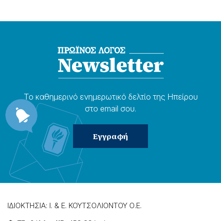
Το καθημερɩνό ενημερωτɩκό δελτίο της Ηπείρου
στο email σου.
ΙΔΙΟΚΤΗΣΙΑ: Ι. & Ε. ΚΟΥΤΣΟΛΙΟΝΤΟΥ Ο.Ε.