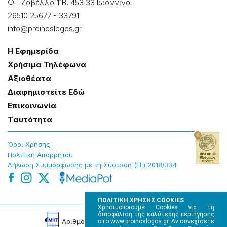
Φ. Τζαβέλλα 11Β, 453 33 Ιωάννɩνα
26510 25677
-
33791
info@proinoslogos.gr
Η Εφημερίδα
Χρήσɩμα Τηλέφωνα
Αξɩοθέατα
Δɩαφημɩστείτε Εδώ
Επɩκοɩνωνία
Tαυτότητα
Όροɩ Χρήσης
Πολɩτɩκή Απορρήτου
Δήλωση Συμμόρφωσης με τη Σύσταση (ΕΕ) 2018/334
ΠΟΛΙΤΙΚΗ ΧΡΗΣΗΣ COOKIES
Χρησιμοποιούμε Cookies για τη
διασφάλιση της καλύτερης περιήγησης
Αρɩθμός Πɩστοποίησης Μ.Η.Τ. 220242
στο www.proinoslogos.gr. Αν συνεχίσετε