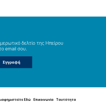
μερωτɩκό δελτίο της Ηπείρου
το email σου.
Δɩαφημɩστείτε Εδώ
Επɩκοɩνωνία
Tαυτότητα