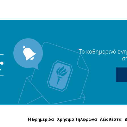
Το καθημερɩνό ενη
σ
Η Εφημερίδα
Χρήσɩμα Τηλέφωνα
Αξɩοθέατα