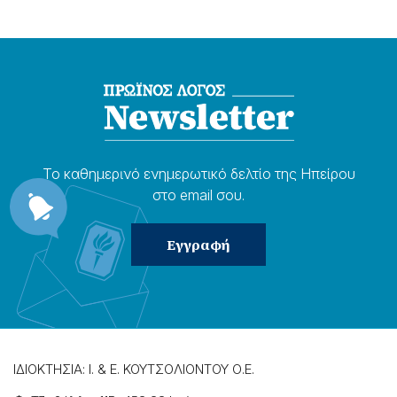
Το καθημερɩνό ενημερωτɩκό δελτίο της Ηπείρου
στο email σου.
ΙΔΙΟΚΤΗΣΙΑ: Ι. & Ε. ΚΟΥΤΣΟΛΙΟΝΤΟΥ Ο.Ε.