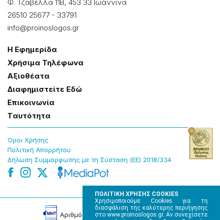
Φ. Τζαβέλλα 11Β, 453 33 Ιωάννɩνα
26510 25677
-
33791
info@proinoslogos.gr
Η Εφημερίδα
Χρήσɩμα Τηλέφωνα
Αξɩοθέατα
Δɩαφημɩστείτε Εδώ
Επɩκοɩνωνία
Tαυτότητα
Όροɩ Χρήσης
Πολɩτɩκή Απορρήτου
Δήλωση Συμμόρφωσης με τη Σύσταση (ΕΕ) 2018/334
ΠΟΛΙΤΙΚΗ ΧΡΗΣΗΣ COOKIES
Χρησιμοποιούμε Cookies για τη
διασφάλιση της καλύτερης περιήγησης
Αρɩθμός Πɩστοποίησης Μ.Η.Τ. 220242
στο www.proinoslogos.gr. Αν συνεχίσετε