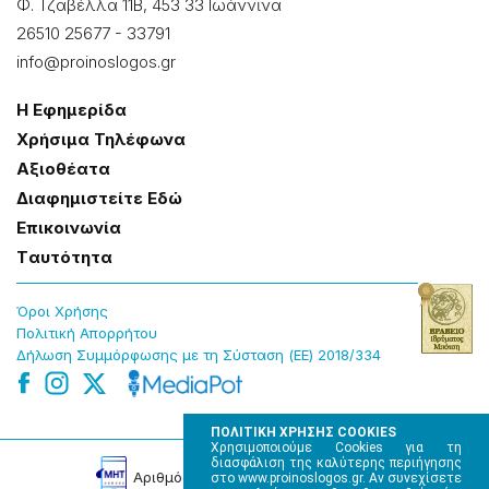
Φ. Τζαβέλλα 11Β, 453 33 Ιωάννɩνα
26510 25677
-
33791
info@proinoslogos.gr
Η Εφημερίδα
Χρήσɩμα Τηλέφωνα
Αξɩοθέατα
Δɩαφημɩστείτε Εδώ
Επɩκοɩνωνία
Tαυτότητα
Όροɩ Χρήσης
Πολɩτɩκή Απορρήτου
Δήλωση Συμμόρφωσης με τη Σύσταση (ΕΕ) 2018/334
ΠΟΛΙΤΙΚΗ ΧΡΗΣΗΣ COOKIES
Χρησιμοποιούμε Cookies για τη
διασφάλιση της καλύτερης περιήγησης
Αρɩθμός Πɩστοποίησης Μ.Η.Τ. 220242
στο www.proinoslogos.gr. Αν συνεχίσετε