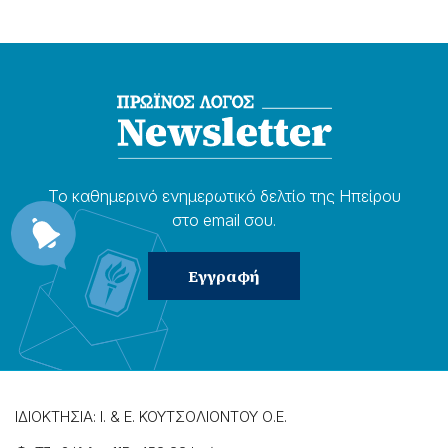
Το καθημερɩνό ενημερωτɩκό δελτίο της Ηπείρου
στο email σου.
ΙΔΙΟΚΤΗΣΙΑ: Ι. & Ε. ΚΟΥΤΣΟΛΙΟΝΤΟΥ Ο.Ε.