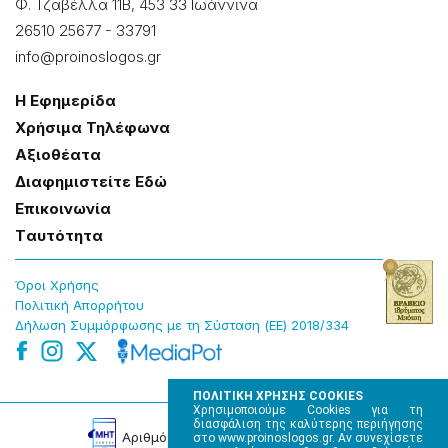
Φ. Τζαβέλλα 11Β, 453 33 Ιωάννɩνα
26510 25677
-
33791
info@proinoslogos.gr
Η Εφημερίδα
Χρήσɩμα Τηλέφωνα
Αξɩοθέατα
Δɩαφημɩστείτε Εδώ
Επɩκοɩνωνία
Tαυτότητα
Όροɩ Χρήσης
Πολɩτɩκή Απορρήτου
Δήλωση Συμμόρφωσης με τη Σύσταση (ΕΕ) 2018/334
ΠΟΛΙΤΙΚΗ ΧΡΗΣΗΣ COOKIES
Χρησιμοποιούμε Cookies για τη
διασφάλιση της καλύτερης περιήγησης
Αρɩθμός Πɩστοποίησης Μ.Η.Τ. 220242
στο www.proinoslogos.gr. Αν συνεχίσετε