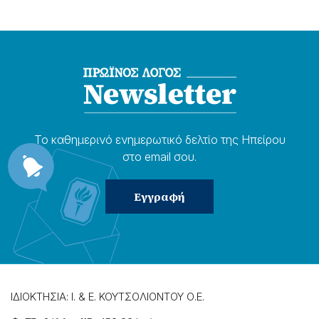
Το καθημερɩνό ενημερωτɩκό δελτίο της Ηπείρου
στο email σου.
ΙΔΙΟΚΤΗΣΙΑ: Ι. & Ε. ΚΟΥΤΣΟΛΙΟΝΤΟΥ Ο.Ε.